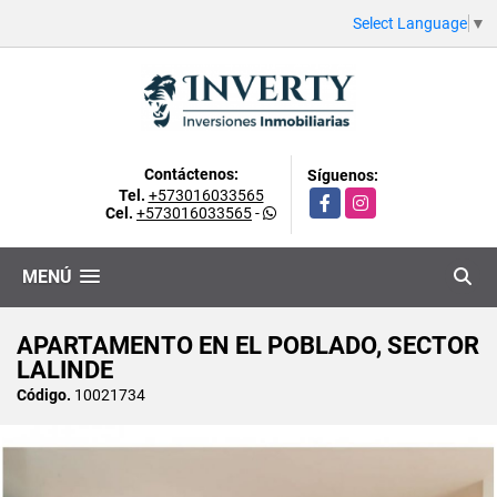
Select Language
▼
Contáctenos:
Síguenos:
Tel.
+573016033565
Facebook
Instagram
Cel.
+573016033565
-
MENÚ
APARTAMENTO EN EL POBLADO, SECTOR
LALINDE
Código.
10021734