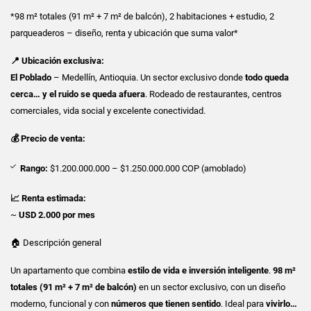
*98 m² totales (91 m² + 7 m² de balcón), 2 habitaciones + estudio, 2
parqueaderos – diseño, renta y ubicación que suma valor*
📍 Ubicación exclusiva:
El Poblado
– Medellín, Antioquia. Un sector exclusivo donde
todo queda
cerca… y el ruido se queda afuera
. Rodeado de restaurantes, centros
comerciales, vida social y excelente conectividad.
💰 Precio de venta:
Rango:
$1.200.000.000 – $1.250.000.000 COP (amoblado)
📈 Renta estimada:
~
USD 2.000 por mes
🏠 Descripción general
Un apartamento que combina
estilo de vida e inversión inteligente
.
98 m²
totales (91 m² + 7 m² de balcón)
en un sector exclusivo, con un diseño
moderno, funcional y con
números que tienen sentido
. Ideal para
vivirlo…