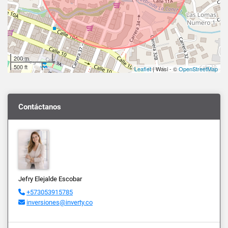
200 m
500 ft
Leaflet
| Wasi - ©
OpenStreetMap
Contáctanos
Jefry Elejalde Escobar
+573053915785
inversiones@inverty.co