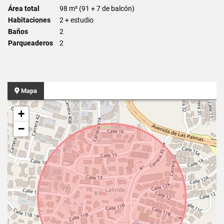
Área total
98 m² (91 + 7 de balcón)
Habitaciones
2 + estudio
Baños
2
Parqueaderos
2
Mapa
+
−