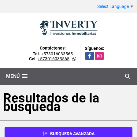
Select Language
▼
Contáctenos:
Síguenos:
Tel.
+573016033565
Facebook
Instagram
Cel.
+573016033565
-
MENÚ
Resultados de la
búsqueda
BUSQUEDA AVANZADA