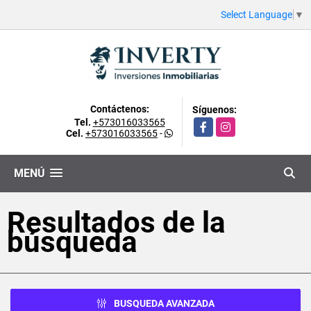
Select Language
▼
Contáctenos:
Síguenos:
Tel.
+573016033565
Facebook
Instagram
Cel.
+573016033565
-
MENÚ
Resultados de la
búsqueda
BUSQUEDA AVANZADA