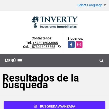
Select Language
▼
Contáctenos:
Síguenos:
Tel.
+573016033565
Facebook
Instagram
Cel.
+573016033565
-
MENÚ
Resultados de la
búsqueda
BUSQUEDA AVANZADA