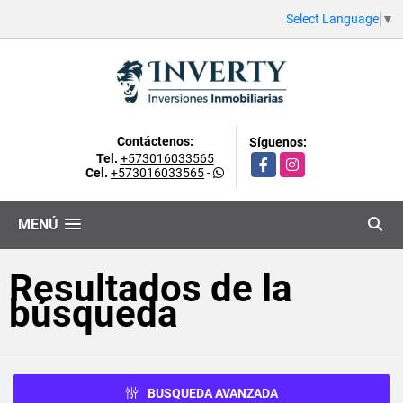
Select Language
▼
Contáctenos:
Síguenos:
Tel.
+573016033565
Facebook
Instagram
Cel.
+573016033565
-
MENÚ
Resultados de la
búsqueda
BUSQUEDA AVANZADA