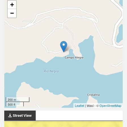
+
−
200 m
500 ft
Leaflet
| Wasi - ©
OpenStreetMap
Street View