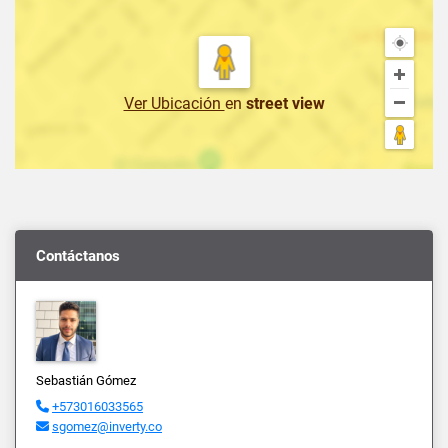
Ver Ubicación
en
street view
Contáctanos
Sebastián Gómez
+573016033565
sgomez@inverty.co