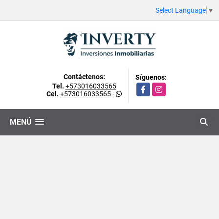
Select Language
▼
Contáctenos:
Síguenos:
Tel.
+573016033565
Facebook
Instagram
Cel.
+573016033565
-
MENÚ