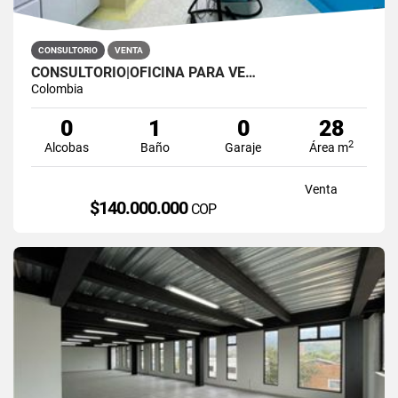
CONSULTORIO
VENTA
CONSULTORIO|OFICINA PARA VE…
Colombia
0
1
0
28
2
Alcobas
Baño
Garaje
Área m
Venta
$140.000.000
COP