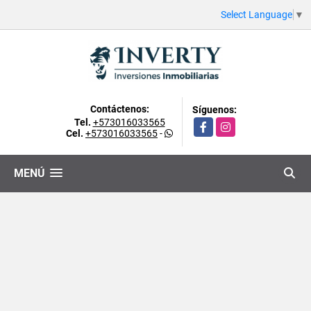
Select Language
▼
Contáctenos:
Síguenos:
Tel.
+573016033565
Facebook
Instagram
Cel.
+573016033565
-
MENÚ