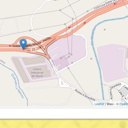
Leaflet
| Wasi - ©
OpenS