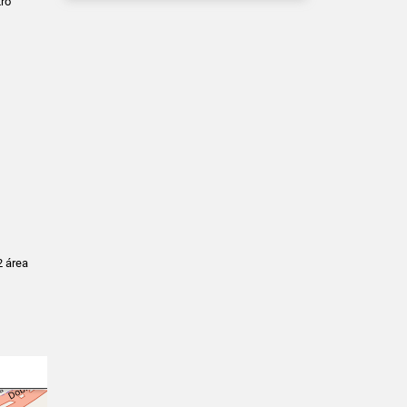
tro
2 área