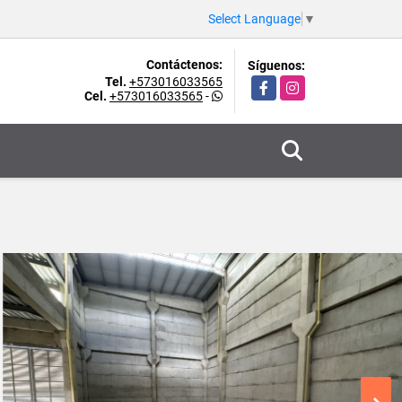
Select Language
▼
Contáctenos:
Síguenos:
Tel.
+573016033565
Facebook
Instagram
Cel.
+573016033565
-