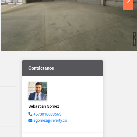
Contáctanos
Sebastián Gómez
+573016033565
sgomez@inverty.co