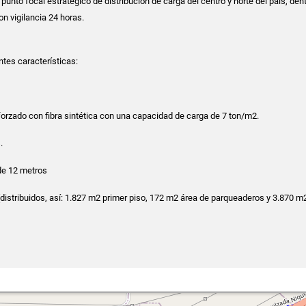
unto focal estratégico de distribución de carga del centro y norte del país, den
on vigilancia 24 horas.
ntes características:
forzado con fibra sintética con una capacidad de carga de 7 ton/m2.
.
 de 12 metros
 (distribuidos, así: 1.827 m2 primer piso, 172 m2 área de parqueaderos y 3.870 m