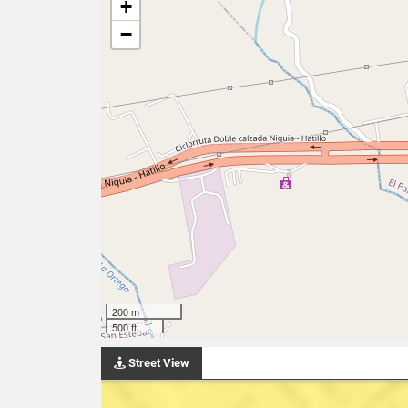
+
−
200 m
500 ft
Street View