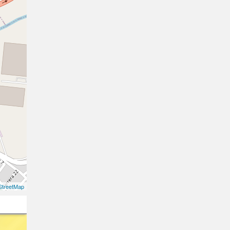
treetMap