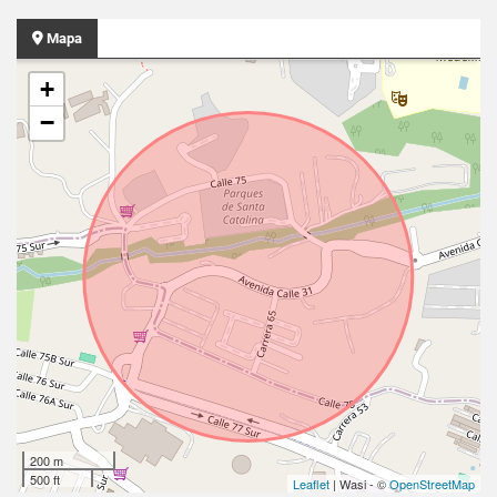
Mapa
+
−
200 m
500 ft
Leaflet
| Wasi - ©
OpenStreetMap