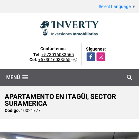
Select Language
▼
Contáctenos:
Síguenos:
Tel.
+573016033565
Facebook
Instagram
Cel.
+573016033565
-
MENÚ
APARTAMENTO EN ITAGÜI, SECTOR
SURAMERICA
Código.
10021777