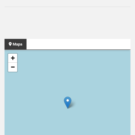
Mapa
+
−