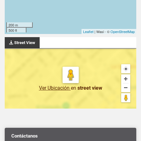
200 m
500 ft
Leaflet
| Wasi - ©
OpenStreetMap
Street View
Ver Ubicación
en
street view
Contáctanos