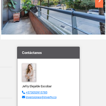
Contáctanos
Jefry Elejalde Escobar
+573053915785
inversiones@inverty.co