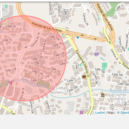
Leaflet
| Wasi - ©
OpenS