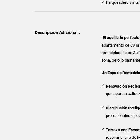
Parqueadero visita
Descripción Adicional :
¡El equilibrio perfect
apartamento de
69 m
remodelada hace 3 años
zona, pero lo bastant
Un Espacio Remodelado
Renovación Recient
que aportan calide
Distribución Intelig
profesionales o pe
Terraza con Encan
respirar el aire de 