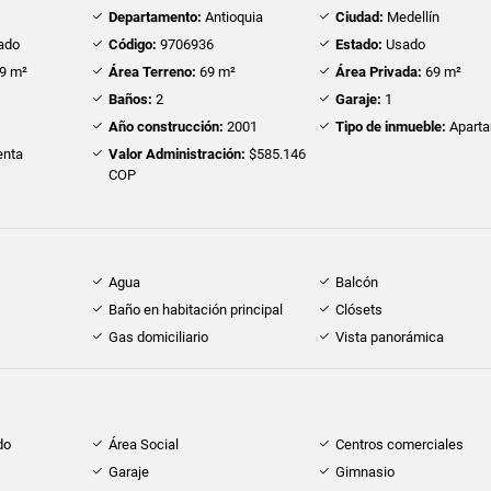
Departamento:
Antioquia
Ciudad:
Medellín
ado
Código:
9706936
Estado:
Usado
9 m²
Área Terreno:
69 m²
Área Privada:
69 m²
Baños:
2
Garaje:
1
Año construcción:
2001
Tipo de inmueble:
Apart
nta
Valor Administración:
$585.146
COP
Agua
Balcón
Baño en habitación principal
Clósets
Gas domiciliario
Vista panorámica
do
Área Social
Centros comerciales
Garaje
Gimnasio