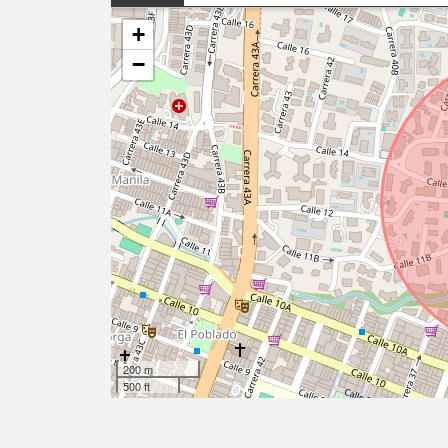
+
−
200 m
500 ft