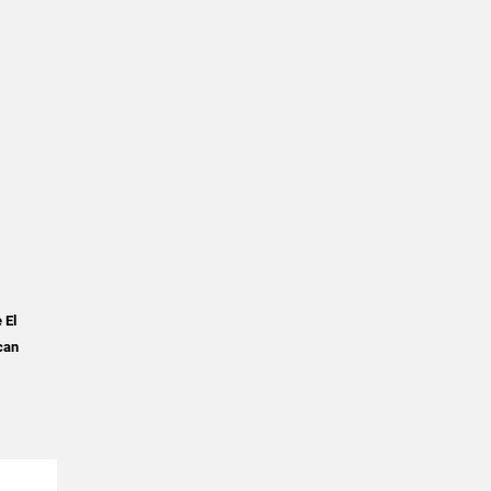
 El
can