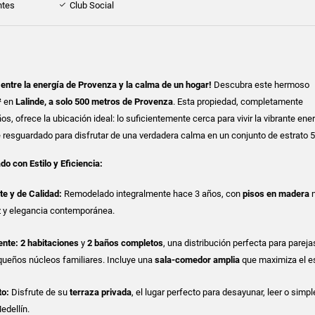
ntes
Club Social
o entre la energía de Provenza y la calma de un hogar!
Descubra este hermoso
²
en
Lalinde, a solo 500 metros de Provenza
. Esta propiedad, completamente
, ofrece la ubicación ideal: lo suficientemente cerca para vivir la vibrante ener
e resguardado para disfrutar de una verdadera calma en un conjunto de estrato 5
 con Estilo y Eficiencia:
e y de Calidad:
Remodelado integralmente hace 3 años, con
pisos en madera
n
z y elegancia contemporánea.
ente:
2 habitaciones
y
2 baños completos
, una distribución perfecta para pareja
queños núcleos familiares. Incluye una
sala-comedor amplia
que maximiza el e
to:
Disfrute de su
terraza privada
, el lugar perfecto para desayunar, leer o sim
Medellín.