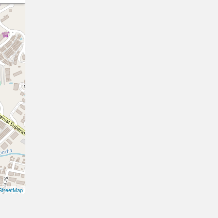
treetMap