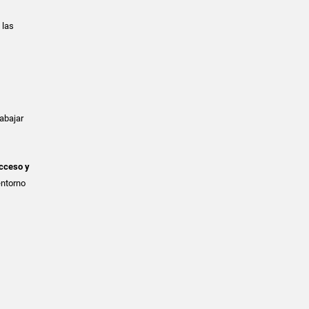
 las
rabajar
cceso y
entorno