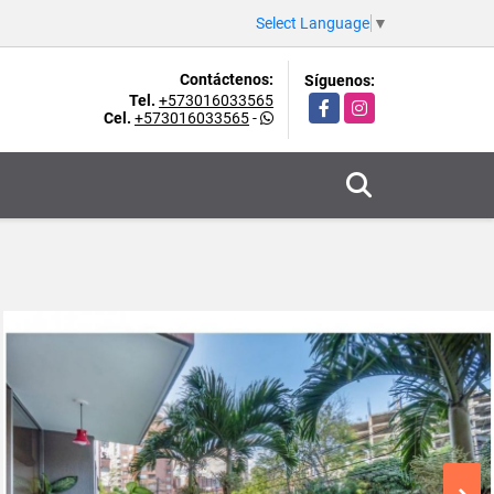
Select Language
▼
Contáctenos:
Síguenos:
Tel.
+573016033565
Facebook
Instagram
Cel.
+573016033565
-