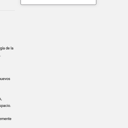
gía de la
.
uevos
s,
spacio.
plemente