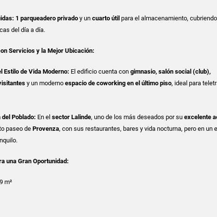
idas:
1 parqueadero privado
y un
cuarto útil
para el almacenamiento, cubriendo
as del día a día.
on Servicios y la Mejor Ubicación:
 Estilo de Vida Moderno:
El edificio cuenta con
gimnasio, salón social (club),
isitantes
y un moderno
espacio de coworking en el último piso
, ideal para telet
 del Poblado:
En el
sector Lalinde
, uno de los más deseados por su
excelente a
rto paseo de
Provenza
, con sus restaurantes, bares y vida nocturna, pero en un 
nquilo.
ra una Gran Oportunidad:
9 m²