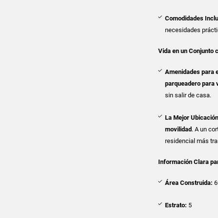
Comodidades Inclu
necesidades práctic
Vida en un Conjunto c
Amenidades para el
parqueadero para v
sin salir de casa.
La Mejor Ubicación
movilidad
. A un co
residencial más tra
Información Clara pa
Área Construida:
6
Estrato:
5