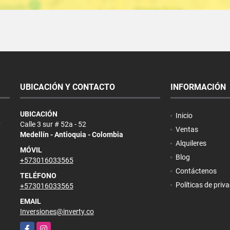
UBICACIÓN Y CONTACTO
INFORMACIÓN
UBICACIÓN
Inicio
y
Calle 3 sur # 52a - 52
Ventas
Medellín - Antioquia - Colombia
Alquileres
MÓVIL
Blog
+573016033565
Contáctenos
TELÉFONO
Políticas de priv
+573016033565
EMAIL
Inversiones@inverty.co
Facebook
Instagram