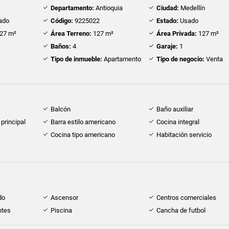
Departamento:
Antioquia
Ciudad:
Medellín
ado
Código:
9225022
Estado:
Usado
27 m²
Área Terreno:
127 m²
Área Privada:
127 m²
Baños:
4
Garaje:
1
Tipo de inmueble:
Apartamento
Tipo de negocio:
Venta
Balcón
Baño auxiliar
principal
Barra estilo americano
Cocina integral
Cocina tipo americano
Habitación servicio
do
Ascensor
Centros comerciales
ntes
Piscina
Cancha de futbol