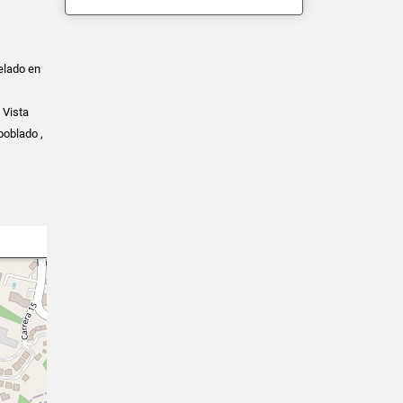
lado en
 Vista
poblado ,