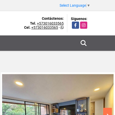
Select Language
▼
Contáctenos:
Síguenos:
Tel.
+573016033565
Facebook
Instagram
Cel.
+573016033565
-