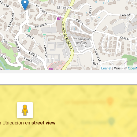
Leaflet
| Wasi - ©
OpenS
r Ubicación
en
street view