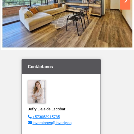
Contáctanos
Jefry Elejalde Escobar
+573053915785
inversiones@inverty.co