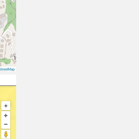
treetMap