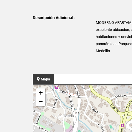
Descripción Adicional :
MODERNO APARTAMEN
excelente ubicación, a
habitaciones + servici
panorámica - Parquead
Medellín
Mapa
+
−