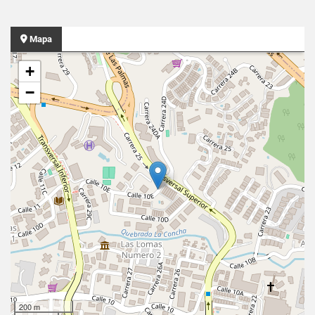
Mapa
+
−
200 m