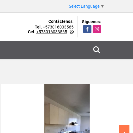
Select Language
▼
Contáctenos:
Síguenos:
Tel.
+573016033565
Facebook
Instagram
Cel.
+573016033565
-