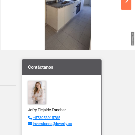
Contáctanos
Jefry Elejalde Escobar
+573053915785
inversiones@inverty.co