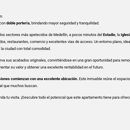
o.
 con
doble portería
, brindando mayor seguridad y tranquilidad.
 los sectores más apetecidos de Medellín, a pocos minutos del
Estadio
, la
Igles
os, restaurantes, comercio y excelentes vías de acceso. Un entorno plano, idea
e la ciudad con total comodidad.
rva sus acabados originales, convirtiéndose en una gran oportunidad para remo
mentar su valor y obtener una excelente rentabilidad en el futuro.
siones comienzan con una excelente ubicación.
Este inmueble reúne el espacio,
cial que muchos buscan.
da tu visita. ¡Descubre todo el potencial que este apartamento tiene para ofrece