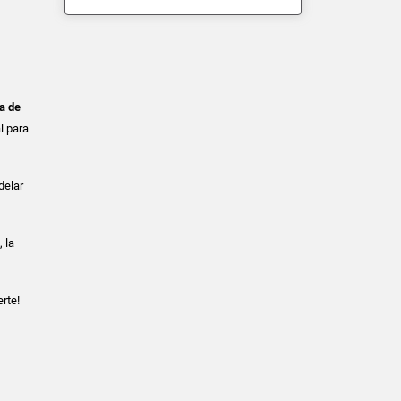
ia de
l para
delar
 la
rte!