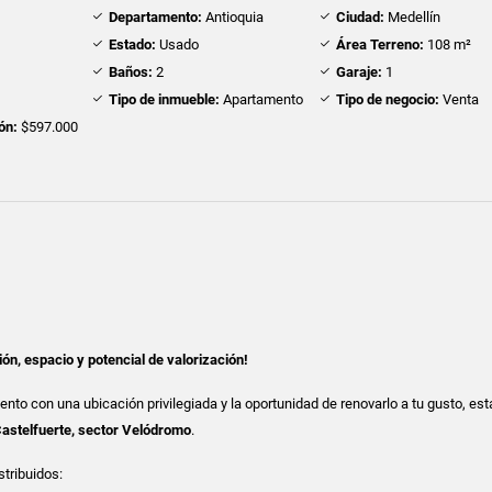
Departamento:
Antioquia
Ciudad:
Medellín
Estado:
Usado
Área Terreno:
108 m²
Baños:
2
Garaje:
1
Tipo de inmueble:
Apartamento
Tipo de negocio:
Venta
ón:
$597.000
ión, espacio y potencial de valorización!
nto con una ubicación privilegiada y la oportunidad de renovarlo a tu gusto, est
astelfuerte, sector Velódromo
.
tribuidos: