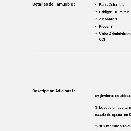
Detalles del inmueble :
País:
Colombia
Código:
10129795
Alcobas:
3
Pisos:
8
Valor Administraci
COP
Descripción Adicional :
🏡
¡Invierte en ubicac
Si buscas un apartame
excelente opción en
C
✨
108 m²
muy bien dis