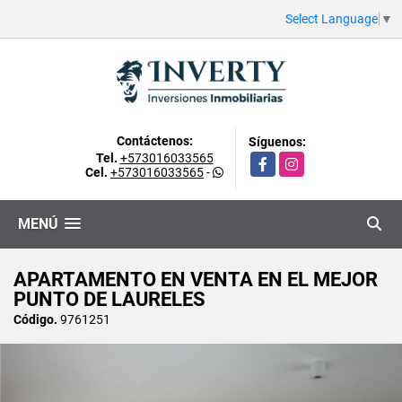
Select Language
▼
Contáctenos:
Síguenos:
Tel.
+573016033565
Facebook
Instagram
Cel.
+573016033565
-
MENÚ
APARTAMENTO EN VENTA EN EL MEJOR
PUNTO DE LAURELES
Código.
9761251