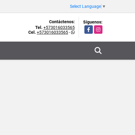
Select Language
▼
Contáctenos:
Síguenos:
Tel.
+573016033565
Facebook
Instagram
Cel.
+573016033565
-