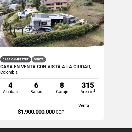
CASA CAMPESTRE
VENTA
CASA EN VENTA CON VISTA A LA CIUDAD, JACCUZI Y SALA DE CINE. SABANETA.
Colombia
4
6
8
315
2
Alcobas
Baños
Garaje
Área m
Venta
$1.900.000.000
COP