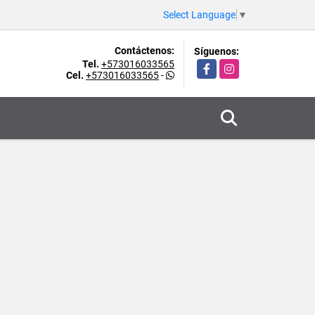
Select Language
▼
Contáctenos:
Síguenos:
Tel.
+573016033565
Facebook
Instagram
Cel.
+573016033565
-