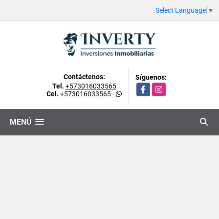
Select Language
▼
Contáctenos:
Síguenos:
Tel.
+573016033565
Facebook
Instagram
Cel.
+573016033565
-
MENÚ