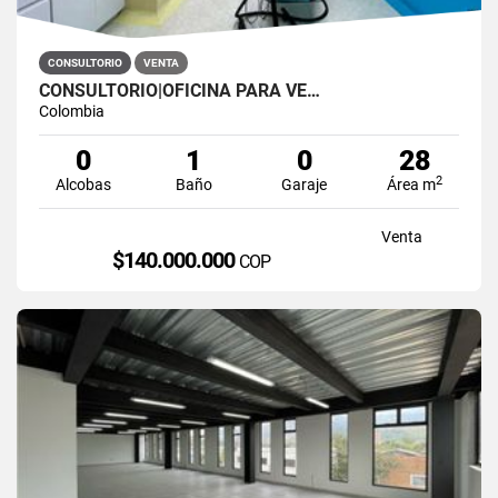
CONSULTORIO
VENTA
CONSULTORIO|OFICINA PARA VE…
Colombia
0
1
0
28
2
Alcobas
Baño
Garaje
Área m
Venta
$140.000.000
COP