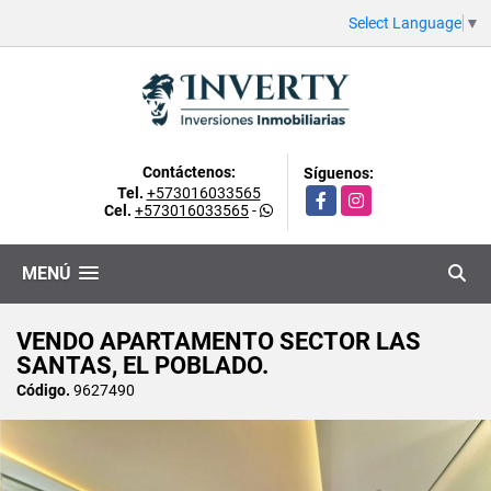
Select Language
▼
Contáctenos:
Síguenos:
Tel.
+573016033565
Facebook
Instagram
Cel.
+573016033565
-
MENÚ
VENDO APARTAMENTO SECTOR LAS
SANTAS, EL POBLADO.
Código.
9627490