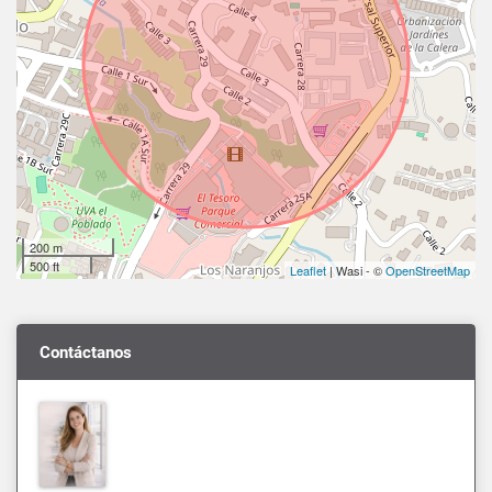
200 m
500 ft
Leaflet
| Wasi - ©
OpenStreetMap
Contáctanos