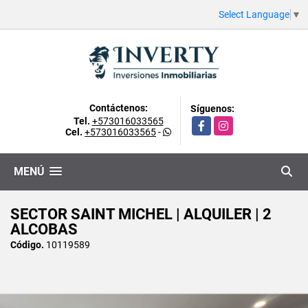
Select Language
▼
Contáctenos:
Síguenos:
Tel.
+573016033565
Facebook
Instagram
Cel.
+573016033565
-
MENÚ
SECTOR SAINT MICHEL | ALQUILER | 2
ALCOBAS
Código.
10119589