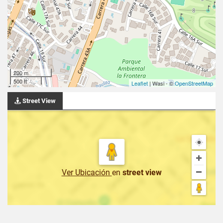
200 m
500 ft
Leaflet
| Wasi - ©
OpenStreetMap
Street View
Ver Ubicación
en
street view