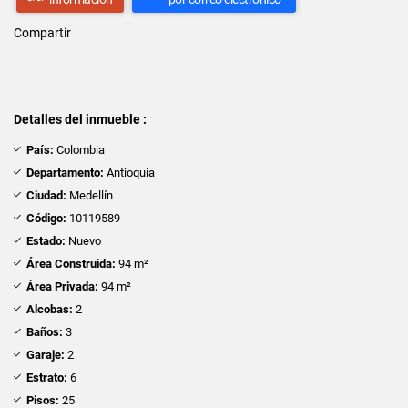
Compartir
Detalles del inmueble :
País:
Colombia
Departamento:
Antioquia
Ciudad:
Medellín
Código:
10119589
Estado:
Nuevo
Área Construida:
94 m²
Área Privada:
94 m²
Alcobas:
2
Baños:
3
Garaje:
2
Estrato:
6
Pisos:
25