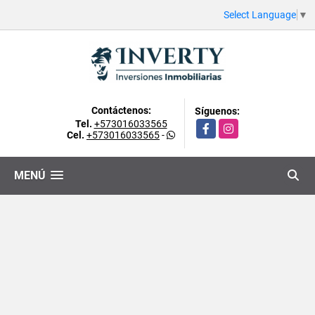
Select Language
▼
Contáctenos:
Síguenos:
Tel.
+573016033565
Facebook
Instagram
Cel.
+573016033565
-
MENÚ